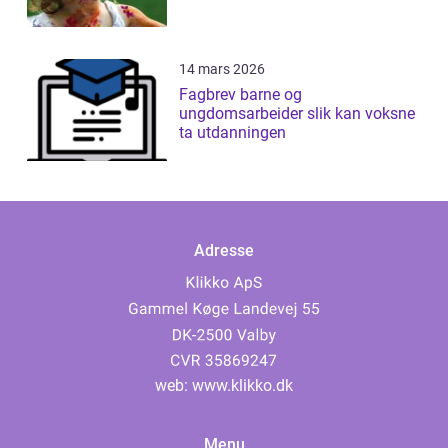
14 mars 2026
Fagbrev barne og
ungdomsarbeider slik kan voksne
ta utdanningen
Adresse
web:
www.klikko.dk
Menu