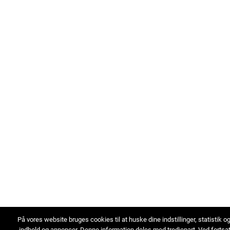
På vores website bruges cookies til at huske dine indstillinger, statistik o
indhold og annoncer. Denne information deles med tredjepart. Ved fortsa