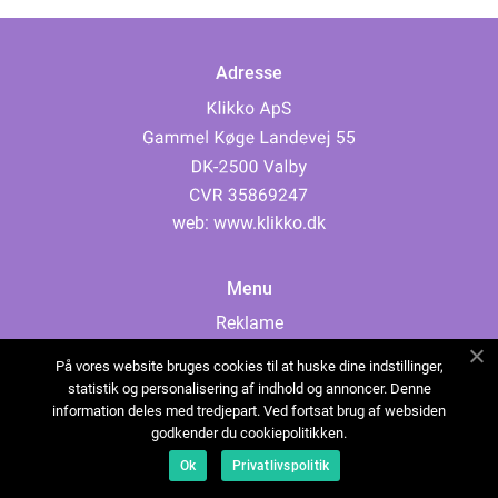
Adresse
web:
www.klikko.dk
Menu
Reklame
Om oss
På vores website bruges cookies til at huske dine indstillinger,
Cookies
statistik og personalisering af indhold og annoncer. Denne
information deles med tredjepart. Ved fortsat brug af websiden
Kontakt Oss
godkender du cookiepolitikken.
Sitemap
Ok
Privatlivspolitik