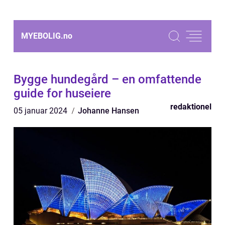
MYEBOLIG.
no
Bygge hundegård – en omfattende
guide for huseiere
redaktionel
05 januar 2024
Johanne Hansen