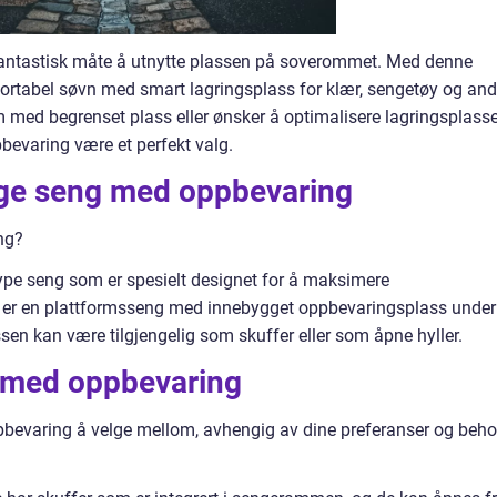
antastisk måte å utnytte plassen på soverommet. Med denne
rtabel søvn med smart lagringsplass for klær, sengetøy og and
om med begrenset plass eller ønsker å optimalisere lagringsplasse
bevaring være et perfekt valg.
gge seng med oppbevaring
ng?
pe seng som er spesielt designet for å maksimere
n er en plattformsseng med innebygget oppbevaringsplass under
n kan være tilgjengelig som skuffer eller som åpne hyller.
 med oppbevaring
pbevaring å velge mellom, avhengig av dine preferanser og beho