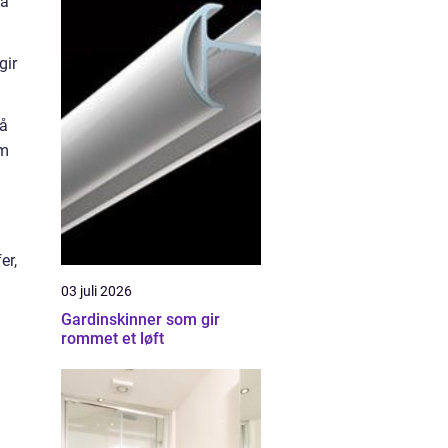
ra
gir
 å
om
er,
03 juli 2026
Gardinskinner som gir
rommet et løft