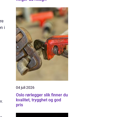
varmepumpe i Bodø
re
n i
04 juli 2026
Oslo rørlegger slik finner du
kvalitet, trygghet og god
v.
pris