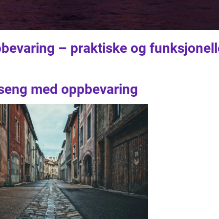
evaring – praktiske og funksjonell
 seng med oppbevaring