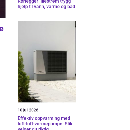
Rørlegger lillestrøm trygg
hjelp til vann, varme og bad
e
10 juli 2026
Effektiv oppvarming med
luft-luft-varmepumpe: Slik
velger du riktig