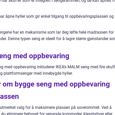
 har skuffer som er integrert i sengerammen, og de kan åpnes f
r åpne hyller som gir enkel tilgang til oppbevaringsplassen og 
engene har en mekanisme som lar deg løfte hele madrassen for
er. Denne typen seng er ideell for å lagre større gjenstander s
seng med oppbevaring
g med oppbevaring inkluderer IKEA’s MALM seng med fire skuff
g plattformsenger med innebygde hyller.
er om bygge seng med oppbevaring
lassen
 utmerket valg for å maksimere plassen på soverommet. Ved å
du eliminere behovet for separate kommoder, klesstativer eller