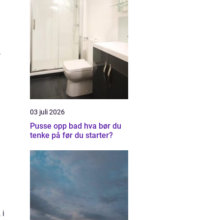
.
03 juli 2026
Pusse opp bad hva bør du
tenke på før du starter?
 i