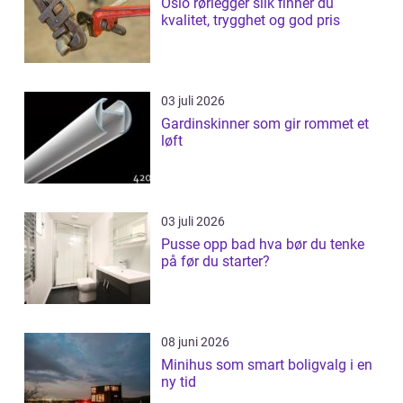
Oslo rørlegger slik finner du
kvalitet, trygghet og god pris
03 juli 2026
Gardinskinner som gir rommet et
løft
03 juli 2026
Pusse opp bad hva bør du tenke
på før du starter?
08 juni 2026
Minihus som smart boligvalg i en
ny tid