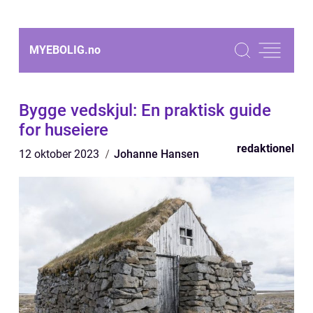
MYEBOLIG.
no
Bygge vedskjul: En praktisk guide
for huseiere
redaktionel
12 oktober 2023
Johanne Hansen