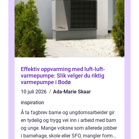
Effektiv oppvarming med luft-luft-
varmepumpe: Slik velger du riktig
varmepumpe i Bodø
10 juli 2026
Ada-Marie Skaar
inspiration
Å ta fagbrev barne og ungdomsarbeider gir
en tydelig og trygg vei inn i arbeid med barn
og unge. Mange voksne som allerede jobber
i barnehage, skole eller SFO, mangler formell