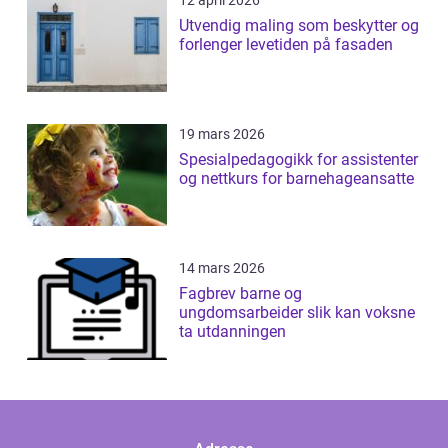
12 april 2026
Utvendig maling som beskytter og
forlenger levetiden på fasaden
19 mars 2026
Spesialpedagogikk for assistenter
og nettkurs for barnehageansatte
14 mars 2026
Fagbrev barne og
ungdomsarbeider slik kan voksne
ta utdanningen