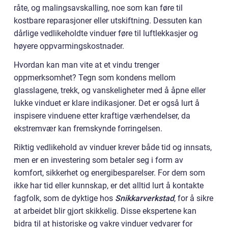
råte, og malingsavskalling, noe som kan føre til
kostbare reparasjoner eller utskiftning. Dessuten kan
dårlige vedlikeholdte vinduer føre til luftlekkasjer og
høyere oppvarmingskostnader.
Hvordan kan man vite at et vindu trenger
oppmerksomhet? Tegn som kondens mellom
glasslagene, trekk, og vanskeligheter med å åpne eller
lukke vinduet er klare indikasjoner. Det er også lurt å
inspisere vinduene etter kraftige værhendelser, da
ekstremvær kan fremskynde forringelsen.
Riktig vedlikehold av vinduer krever både tid og innsats,
men er en investering som betaler seg i form av
komfort, sikkerhet og energibesparelser. For dem som
ikke har tid eller kunnskap, er det alltid lurt å kontakte
fagfolk, som de dyktige hos
Snikkarverkstad
, for å sikre
at arbeidet blir gjort skikkelig. Disse ekspertene kan
bidra til at historiske og vakre vinduer vedvarer for