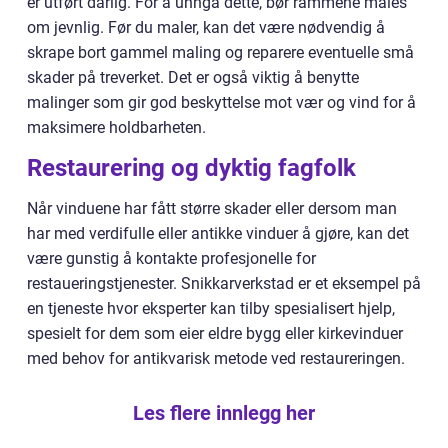
er utført dårlig. For å unngå dette, bør rammene males
om jevnlig. Før du maler, kan det være nødvendig å
skrape bort gammel maling og reparere eventuelle små
skader på treverket. Det er også viktig å benytte
malinger som gir god beskyttelse mot vær og vind for å
maksimere holdbarheten.
Restaurering og dyktig fagfolk
Når vinduene har fått større skader eller dersom man
har med verdifulle eller antikke vinduer å gjøre, kan det
være gunstig å kontakte profesjonelle for
restaueringstjenester. Snikkarverkstad er et eksempel på
en tjeneste hvor eksperter kan tilby spesialisert hjelp,
spesielt for dem som eier eldre bygg eller kirkevinduer
med behov for antikvarisk metode ved restaureringen.
Les flere innlegg her